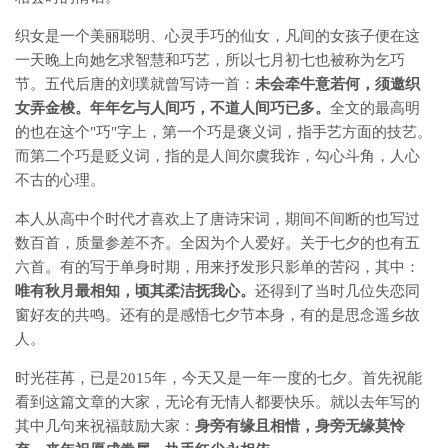
织女是一个美丽聪明、心灵手巧的仙女，凡间的女孩子便在这
一天晚上向她乞求智慧和巧艺，所以七月初七也被称为乞巧
节。五代后唐的刘璞就曾写诗一首：
未会牵牛意若何，须邀织
女弄金梭。年年乞与人间巧，不道人间巧已多。
全文的最高明
的也在这个"巧"字上，第一个巧是褒义词，指手艺方面的技艺。
而第二个巧是贬义词，指的是人间尔虞我诈，勾心斗角，人心
不古的心理。
本人从高中个时代才喜欢上了唐诗宋词，期间不间断的也写过
数百首，质量参差不齐。全因为个人爱好。关于七夕的也有五
六首。有的写于单身时期，用来抒发形只影单的苦闷，其中：
唯有秋月最相知，顷其柔洁抚我心。
还得到了当时几位失恋同
窗好友的共鸣。还有的是感悟七夕节本身，有的是思念遥乡故
人。
时光荏苒，已是2015年，今天又是一年一度的七夕。首先祝能
看到这篇文章的大家，无论有无情人都要快乐。就以去年写的
其中几句来祝福鼓励大家：
身旁有缘且相惜，身旁无缘莫怜