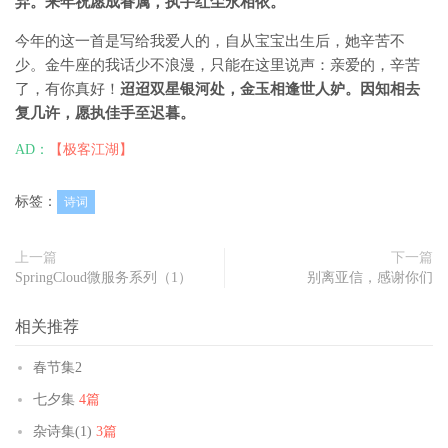
弃。来年祝愿成眷属，执手红尘永相依。
今年的这一首是写给我爱人的，自从宝宝出生后，她辛苦不
少。金牛座的我话少不浪漫，只能在这里说声：亲爱的，辛苦
了，有你真好！
迢迢双星银河处，金玉相逢世人妒。因知相去
复几许，愿执佳手至迟暮。
AD：
【极客江湖】
标签：
诗词
上一篇
下一篇
SpringCloud微服务系列（1）
别离亚信，感谢你们
相关推荐
春节集2
七夕集
4篇
杂诗集(1)
3篇