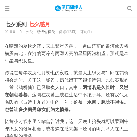
七夕系列
七夕感月
2018-01-15
分类：
感悟心得类
阅读(4255)
评论(1)
在晴朗的夏秋之夜，天上繁星闪耀，一道白茫茫的银河像天桥
横贯南北，在河的两岸有两颗闪亮的星星隔河相望，那就是牵
牛星与织女星。
传说在每年农历七月初七的夜晚，就是天上织女与牛郎在鹊桥
相会之时。关于这一场景，历代留下了很多诗词。比如秦观的
一首《鹊桥仙》已经脍炙人口，其中：
两情若是久长时，又岂
在朝朝暮暮。
这句在荧幕上或在生活中不绝于耳。还有汉代无
名氏的《古诗十九首》中的一句：
盈盈一水间，脉脉不得语。
也曾让多少痴男怨女们为之情殇。
忆昔小时候家里长辈曾告诉我，这一天晚上抬头就可以看到牛
郎织女的银河相会，或者躲在瓜果架下还可偷听到两人在天上
相会时的情话。