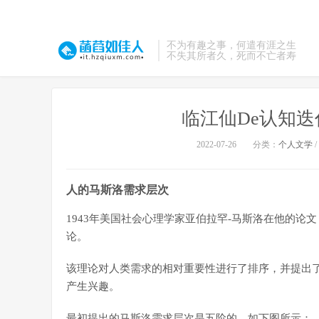
不为有趣之事，何遣有涯之生
不失其所者久，死而不亡者寿
临江仙De认知
2022-07-26
分类：
个人文学
/
人的马斯洛需求层次
1943年美国社会心理学家亚伯拉罕-马斯洛在他的
论。
该理论对人类需求的相对重要性进行了排序，并提出
产生兴趣。
最初提出的马斯洛需求层次是五阶的，如下图所示：